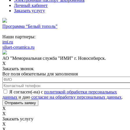
Электронный паспорт захоронения
Личный кабинет
Заказать услугу
Программа “Белый тополь”
Наши партнеры:
imi.ru
siluet-ceramica.ru
АО "Мемориальная служба "ИМИ" г. Новосибирск.
X
Заказать звонок
Все поля обязательны для заполнения
ФИО
*
Контактный телефон
*
Соглашение с обработкой данных
*
Я согласен(-на) с
политикой обработки персональных
данных
и даю
согласие на обработку персональных данных
.
X
X
Заказать услугу
X
X