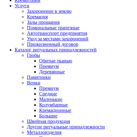
Крематорий
Услуги
Захоронение в землю
Кремация
Залы прощания
Поминальные трапезные
Автотранспорт предприятия
Уход за местами захоронений
Прижизненный договор
Каталог ритуальных принадлежностей
Гробы
Обитые тканью
Премиум
Деревянные
Памятники
Венки
Премиум
Средние
Маленькие
Колумбарные
Кремационные
Большие
Швейная продукция
Другие ритуальные принадлежности
Металлоизделия