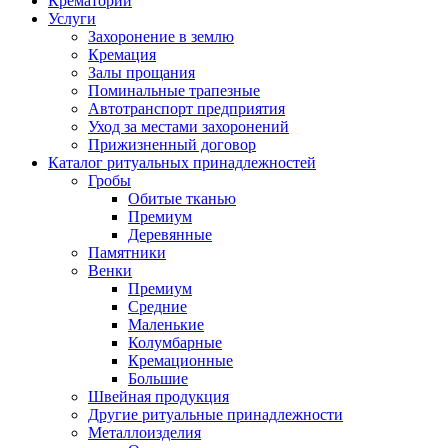
Крематорий
Услуги
Захоронение в землю
Кремация
Залы прощания
Поминальные трапезные
Автотранспорт предприятия
Уход за местами захоронений
Прижизненный договор
Каталог ритуальных принадлежностей
Гробы
Обитые тканью
Премиум
Деревянные
Памятники
Венки
Премиум
Средние
Маленькие
Колумбарные
Кремационные
Большие
Швейная продукция
Другие ритуальные принадлежности
Металлоизделия