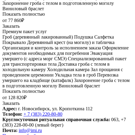
Захоронение гроба с телом в подготовленную могилу
Виниловый браслет
Показать полностью
от 77 860₽
Заказать
Премиум пакет услуг
Гроб (деревянный лакированный)
Подушка
Салфетка
Покрывало
Деревянный крест (на могилу) и табличка
Организация и контроль за исполнением заказа
Оформление
документов необходимых для погребения
Эвакуация
умершего (с адреса морг СМЭ)
Специализированный пакет
для транспортировки тела
Доставка гроба с телом в
холодильную камеру
Холодильная камера
Зал прощания с
проведением церемонии
Укладка тела в гроб
Перевозка
умершего на кладбище (катафалк)
Захоронение гроба с телом
в подготовленную могилу
Виниловый браслет
Показать полностью
от 128 820₽
Заказать
Адрес:
г. Новосибирск, ул. Кропоткина 112
Телефон:
+ 7 (383) 220-80-80
Круглосуточная ритуальная справочная служба:
063, +7
(383) 228-00-00 (левый берег)
Почта:
info@imi.ru