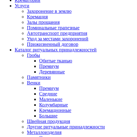
Крематорий
Услуги
Захоронение в землю
Кремация
Залы прощания
Поминальные трапезные
Автотранспорт предприятия
Уход за местами захоронений
Прижизненный договор
Каталог ритуальных принадлежностей
Гробы
Обитые тканью
Премиум
Деревянные
Памятники
Венки
Премиум
Средние
Маленькие
Колумбарные
Кремационные
Большие
Швейная продукция
Другие ритуальные принадлежности
Металлоизделия