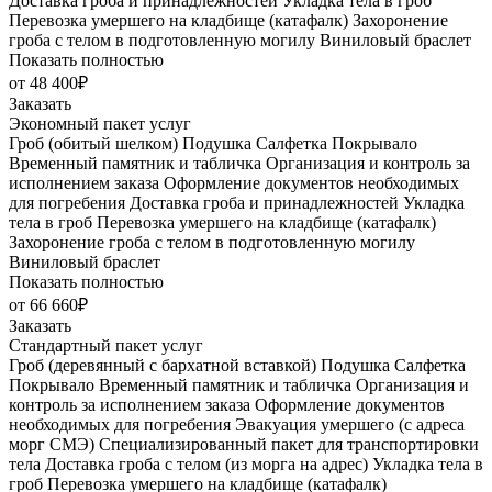
Доставка гроба и принадлежностей
Укладка тела в гроб
Перевозка умершего на кладбище (катафалк)
Захоронение
гроба с телом в подготовленную могилу
Виниловый браслет
Показать полностью
от 48 400₽
Заказать
Экономный пакет услуг
Гроб (обитый шелком)
Подушка
Салфетка
Покрывало
Временный памятник и табличка
Организация и контроль за
исполнением заказа
Оформление документов необходимых
для погребения
Доставка гроба и принадлежностей
Укладка
тела в гроб
Перевозка умершего на кладбище (катафалк)
Захоронение гроба с телом в подготовленную могилу
Виниловый браслет
Показать полностью
от 66 660₽
Заказать
Стандартный пакет услуг
Гроб (деревянный с бархатной вставкой)
Подушка
Салфетка
Покрывало
Временный памятник и табличка
Организация и
контроль за исполнением заказа
Оформление документов
необходимых для погребения
Эвакуация умершего (с адреса
морг СМЭ)
Специализированный пакет для транспортировки
тела
Доставка гроба с телом (из морга на адрес)
Укладка тела в
гроб
Перевозка умершего на кладбище (катафалк)