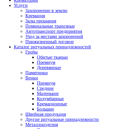
Крематорий
Услуги
Захоронение в землю
Кремация
Залы прощания
Поминальные трапезные
Автотранспорт предприятия
Уход за местами захоронений
Прижизненный договор
Каталог ритуальных принадлежностей
Гробы
Обитые тканью
Премиум
Деревянные
Памятники
Венки
Премиум
Средние
Маленькие
Колумбарные
Кремационные
Большие
Швейная продукция
Другие ритуальные принадлежности
Металлоизделия