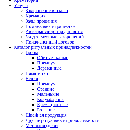
Крематорий
Услуги
Захоронение в землю
Кремация
Залы прощания
Поминальные трапезные
Автотранспорт предприятия
Уход за местами захоронений
Прижизненный договор
Каталог ритуальных принадлежностей
Гробы
Обитые тканью
Премиум
Деревянные
Памятники
Венки
Премиум
Средние
Маленькие
Колумбарные
Кремационные
Большие
Швейная продукция
Другие ритуальные принадлежности
Металлоизделия