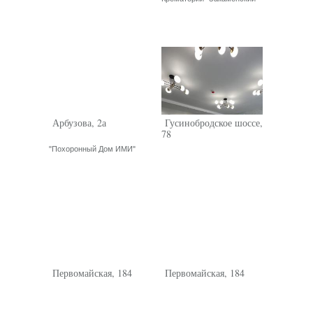
КАТАЛОГ РИТУАЛЬНЫХ
ПРИНАДЛЕЖНОСТЕЙ
Гробы
Памятники
Венки
Швейная продукция
Арбузова, 2а
Гусинобродское шоссе,
Другие ритуальные принадлежности
78
Металлоизделия
"Похоронный Дом ИМИ"
Первомайская, 184
Первомайская, 184