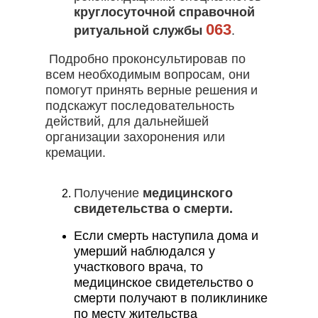
кр
углосуточной справочной
КАТАЛОГ РИТУАЛЬНЫХ
ПРИНАДЛЕЖНОСТЕЙ
063
ритуальной службы
.
Гробы
Подробно проконсультировав по
Памятники
всем необходимым вопросам, они
помогут принять верные решения
и
Венки
подскажут последовательность
Швейная продукция
действий, для дальнейшей
Другие ритуальные принадлежности
организации захоронения или
кремации.
Металлоизделия
Получение
медицинского
свидетельства о смерти.
Если смерть наступила дома и
умерший наблюдался у
участкового врача, то
медицинское свидетельство о
смерти получают в поликлинике
по месту жительства