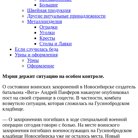
Большие
Швейная продукция
Другие ритуальные принадлежности
Металлоизделия
Оградки
Уголки
Кресты
Столы и Лавки
Если случилась беда
Урны и оформления
Урны
Оформление
Мэрия держит ситуацию на особом контроле.
О состоянии воинских захоронений в Новосибирске создатель
батальона «Вега» Андрей Панферов накануне опубликовал
пост на своей странице в соцести. В частности, комбата
возмутило ситуация, которая сложилась на Гусинобродском
кладбище.
— О захоронениях погибших в ходе специальной военной
операции сегодня говорю с болью. На месте воинского
захоронения погибших военнослужащих на Гусинобродском
кладбище Новосибирска уже не осталось места. Новый