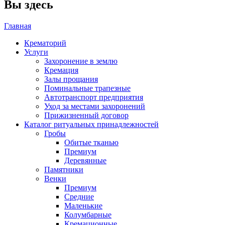
Вы здесь
Главная
Крематорий
Услуги
Захоронение в землю
Кремация
Залы прощания
Поминальные трапезные
Автотранспорт предприятия
Уход за местами захоронений
Прижизненный договор
Каталог ритуальных принадлежностей
Гробы
Обитые тканью
Премиум
Деревянные
Памятники
Венки
Премиум
Средние
Маленькие
Колумбарные
Кремационные