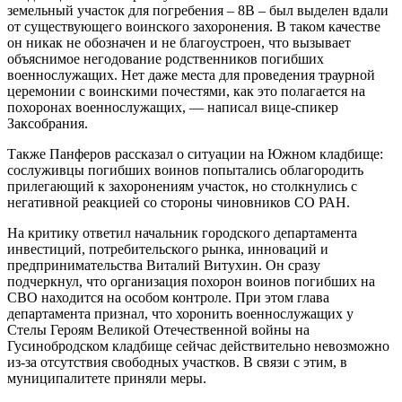
земельный участок для погребения – 8В – был выделен вдали
от существующего воинского захоронения. В таком качестве
он никак не обозначен и не благоустроен, что вызывает
объяснимое негодование родственников погибших
военнослужащих. Нет даже места для проведения траурной
церемонии с воинскими почестями, как это полагается на
похоронах военнослужащих, — написал вице-спикер
Заксобрания.
Также Панферов рассказал о ситуации на Южном кладбище:
сослуживцы погибших воинов попытались облагородить
прилегающий к захоронениям участок, но столкнулись с
негативной реакцией со стороны чиновников СО РАН.
На критику ответил начальник городского департамента
инвестиций, потребительского рынка, инноваций и
предпринимательства Виталий Витухин. Он сразу
подчеркнул, что организация похорон воинов погибших на
СВО находится на особом контроле. При этом глава
департамента признал, что хоронить военнослужащих у
Стелы Героям Великой Отечественной войны на
Гусинобродском кладбище сейчас действительно невозможно
из-за отсутствия свободных участков. В связи с этим, в
муниципалитете приняли меры.