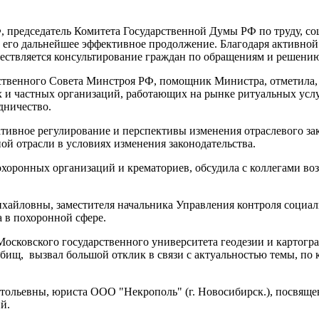
 председатель Комитета Государственной Думы РФ по труду, со
 его дальнейшее эффективное продолжение. Благодаря активной
ществляется консультирование граждан по обращениям и решени
ственного Совета Минстроя РФ, помощник Министра, отметила, 
 и частных организаций, работающих на рынке ритуальных услу
дничество.
ативное регулирование и перспективы изменения отраслевого за
й отрасли в условиях изменения законодательства.
хоронных организаций и крематориев, обсудила с коллегами во
айловны, заместителя начальника Управления контроля социал
 в похоронной сфере.
осковского государственного университета геодезии и картогр
бищ, вызвал большой отклик в связи с актуальностью темы, по 
ольевны, юриста ООО "Некрополь" (г. Новосибирск.), посвяще
й.