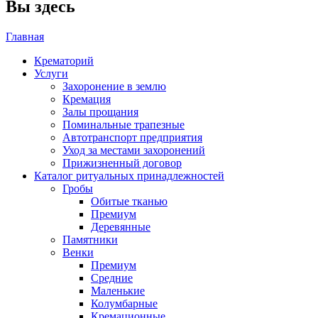
Вы здесь
Главная
Крематорий
Услуги
Захоронение в землю
Кремация
Залы прощания
Поминальные трапезные
Автотранспорт предприятия
Уход за местами захоронений
Прижизненный договор
Каталог ритуальных принадлежностей
Гробы
Обитые тканью
Премиум
Деревянные
Памятники
Венки
Премиум
Средние
Маленькие
Колумбарные
Кремационные