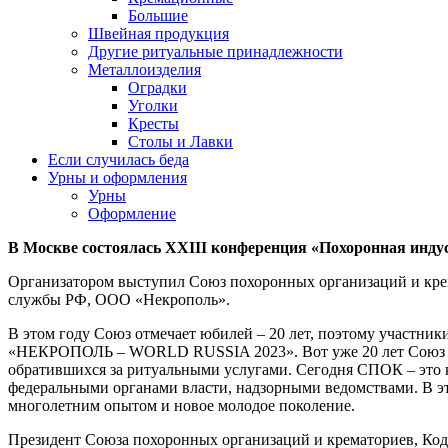
Большие
Швейная продукция
Другие ритуальные принадлежности
Металлоизделия
Оградки
Уголки
Кресты
Столы и Лавки
Если случилась беда
Урны и оформления
Урны
Оформление
В Москве состоялась XXIII конференция «Похоронная инду
Организатором выступил Союз похоронных организаций и кре
службы РФ, ООО «Некрополь».
В этом году Союз отмечает юбилей – 20 лет, поэтому участник
«НЕКРОПОЛЬ – WORLD RUSSIA 2023». Вот уже 20 лет Союз пох
обратившихся за ритуальными услугами. Сегодня СПОК – это к
федеральными органами власти, надзорными ведомствами. В эт
многолетним опытом и новое молодое поколение.
Президент Союза похоронных организаций и крематориев, Код