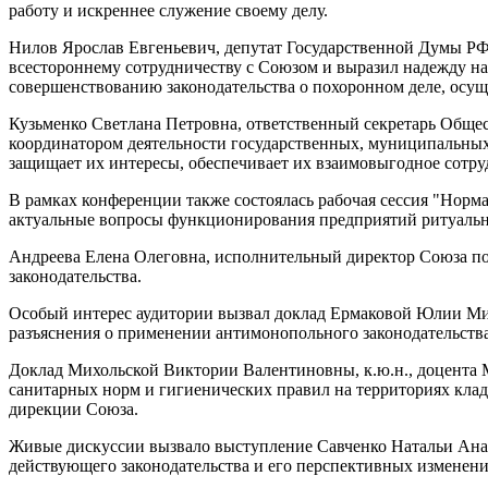
работу и искреннее служение своему делу.
Нилов Ярослав Евгеньевич, депутат Государственной Думы РФ,
всестороннему сотрудничеству с Союзом и выразил надежду на
совершенствованию законодательства о похоронном деле, осу
Кузьменко Светлана Петровна, ответственный секретарь Обще
координатором деятельности государственных, муниципальных
защищает их интересы, обеспечивает их взаимовыгодное сотру
В рамках конференции также состоялась рабочая сессия "Норм
актуальные вопросы функционирования предприятий ритуально
Андреева Елена Олеговна, исполнительный директор Союза по
законодательства.
Особый интерес аудитории вызвал доклад Ермаковой Юлии Мих
разъяснения о применении антимонопольного законодательства
Доклад Михольской Виктории Валентиновны, к.ю.н., доцента М
санитарных норм и гигиенических правил на территориях клад
дирекции Союза.
Живые дискуссии вызвало выступление Савченко Натальи Анат
действующего законодательства и его перспективных изменени