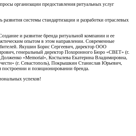
опросы организации предоставления ритуальных услуг
ь развития системы стандартизации и разработки отраслевых
Создание и развитие бренда ритуальной компании и ее
актическим опытом в этом направлении. Современные
ебителей. Якушин Борис Сергеевич, директор ООО
мирович, генеральный директор Похоронного Бюро «СВЕТ» (г.
 Долженко «Memorial», Костылева Екатерина Владимировна,
о чести» (г. Севастополь), Покрышкин Станислав Юрьевич,
м построении и позиционировании бренда.
сиональных успехов!