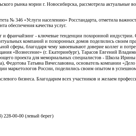
ьского рынка мэрии г. Новосибирска, рассмотрела актуальные в
тета № 346 «Услуги населению» Росстандарта, отметила важност
та обеспечения качества услуг.
г и франчайзинг - ключевые тенденции похоронной индустрии. 
ритуальных компаний и похоронных домов поделились своим пр
ной сферы, благодаря чему завоевывают доверие коллег и потр
щания «Вознесение» (г. Екатеринбург), Тарасов Евгений Влади
ающего проекта для мемориальных специалистов - Школа Ирины
ра), Федотова Татьяна Вячеславовна, основатель компании «Дел
дии маркетологов России, поделились своим опытом в успешно
аслевого бизнеса. Благодарим всех участников и желаем профес
3) 228-00-00 (левый берег)