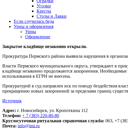
Оградки
Уголки
Кресты
Столы и Лавки
Если случилась беда
Урны и оформления
Урны
Оформление
Закрытое кладбище незаконно открыли.
Прокуратура Пермского района выявила нарушения в организац
Власти Пермского муниципального округа, утверждают в прокур
кладбище незаконно продолжаются захоронения. Необходимые 
использования в ЕГРН не внесена.
Прокуратурой в суд направлен иск по поводу бездействия влас
прекращению новых захоронений за пределами границ сущест
Источник
Адрес:
г. Новосибирск, ул. Кропоткина 112
Телефон:
+ 7 (383) 220-80-80
Круглосуточная ритуальная справочная служба:
063, +7 (38
Почта:
info@imi.ru