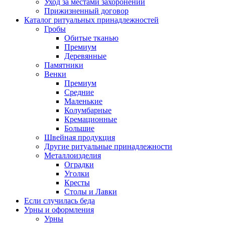
Уход за местами захоронений
Прижизненный договор
Каталог ритуальных принадлежностей
Гробы
Обитые тканью
Премиум
Деревянные
Памятники
Венки
Премиум
Средние
Маленькие
Колумбарные
Кремационные
Большие
Швейная продукция
Другие ритуальные принадлежности
Металлоизделия
Оградки
Уголки
Кресты
Столы и Лавки
Если случилась беда
Урны и оформления
Урны