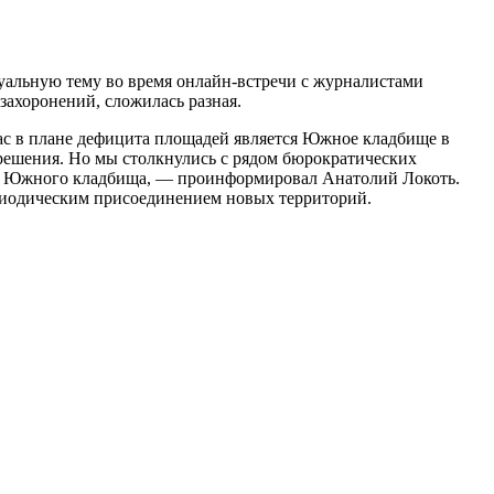
туальную тему во время онлайн-встречи с журналистами
захоронений, сложилась разная.
ас в плане дефицита площадей является Южное кладбище в
 решения. Но мы столкнулись с рядом бюрократических
рию Южного кладбища, — проинформировал Анатолий Локоть.
ериодическим присоединением новых территорий.