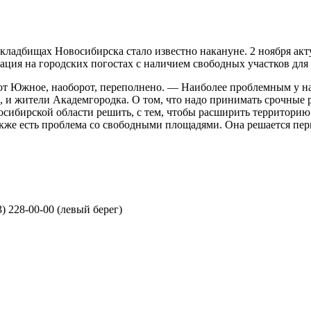
кладбищах Новосибирска стало известно накануне. 2 ноября ак
ция на городских погостах с наличием свободных участков для 
вот Южное, наоборот, переполнено. — Наиболее проблемным у н
, и жители Академгородка. О том, что надо принимать срочные
восибирской области решить, с тем, чтобы расширить террито
также есть проблема со свободными площадями. Она решается п
3) 228-00-00 (левый берег)