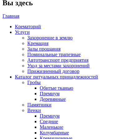
Вы здесь
Главная
Крематорий
Услуги
Захоронение в землю
Кремация
Залы прощания
Поминальные трапезные
Автотранспорт предприятия
Уход за местами захоронений
Прижизненный договор
Каталог ритуальных принадлежностей
Гробы
Обитые тканью
Премиум
Деревянные
Памятники
Венки
Премиум
Средние
Маленькие
Колумбарные
Кремационные