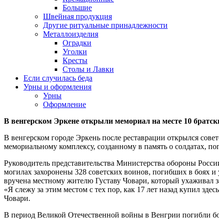
Большие
Швейная продукция
Другие ритуальные принадлежности
Металлоизделия
Оградки
Уголки
Кресты
Столы и Лавки
Если случилась беда
Урны и оформления
Урны
Оформление
В венгерском Эркене открыли мемориал на месте 10 братск
В венгерском городе Эркень после реставрации открылся сове
мемориальному комплексу, созданному в память о солдатах, п
Руководитель представительства Министерства обороны Росси
могилах захоронены 328 советских воинов, погибших в боях и 
вручена местному жителю Густаву Човари, который ухаживал з
«Я слежу за этим местом с тех пор, как 17 лет назад купил зд
Човари.
В период Великой Отечественной войны в Венгрии погибли бол