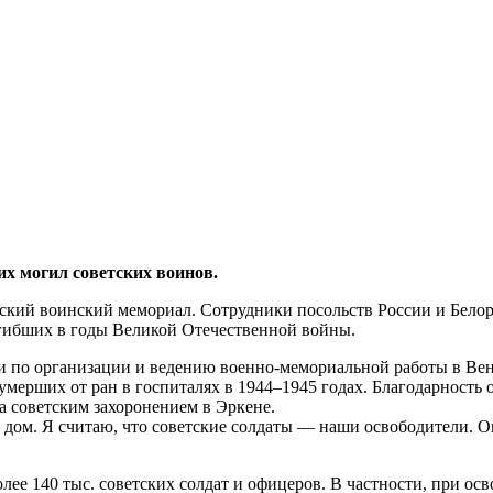
их могил советских воинов.
тский воинский мемориал. Сотрудники посольств России и Белор
огибших в годы Великой Отечественной войны.
и по организации и ведению военно-мемориальной работы в Вен
умерших от ран в госпиталях в 1944–1945 годах. Благодарность
а советским захоронением в Эркене.
есь дом. Я считаю, что советские солдаты — наши освободители.
ее 140 тыс. советских солдат и офицеров. В частности, при ос