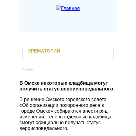
Перейти к основному содержанию
Наши услуги
Крематорий
Если случилась беда
КРЕМАТОРИЙ
Отзывы
Контакты
УСЛУГИ
Новости
Главная
Вы здесь
Захоронение в землю
Учебный центр
Кремация
В Омске некоторые кладбища могут
получить статус вероисповедального.
Вакансии
Залы прощания
Электронный паспорт захоронения
В решение Омского городского совета
Поминальные трапезные
«Об организации похоронного дела в
Личный кабинет
Автотранспорт предприятия
городе Омске» собираются внести ряд
изменений. Теперь отдельные кладбища
Заказать услугу
Уход за местами захоронений
смогут официально получать статус
Прижизненный договор
вероисповедального.