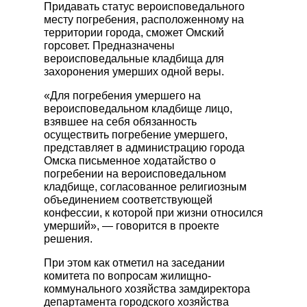
Придавать статус вероисповедального
КАТАЛОГ РИТУАЛЬНЫХ
месту погребения, расположенному на
ПРИНАДЛЕЖНОСТЕЙ
территории города, сможет Омский
горсовет. Предназначены
Гробы
вероисповедальные кладбища для
Памятники
захоронения умерших одной веры.
Венки
«Для погребения умершего на
Швейная продукция
вероисповедальном кладбище лицо,
взявшее на себя обязанность
Другие ритуальные принадлежности
осуществить погребение умершего,
Металлоизделия
представляет в администрацию города
Омска письменное ходатайство о
погребении на вероисповедальном
кладбище, согласованное религиозным
объединением соответствующей
конфессии, к которой при жизни относился
умерший», — говорится в проекте
решения.
При этом как отметил на заседании
комитета по вопросам жилищно-
коммунального хозяйства замдиректора
департамента городского хозяйства