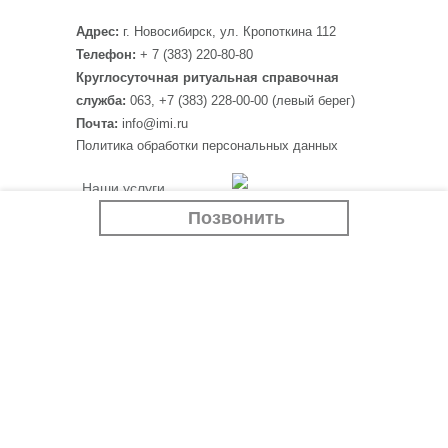
Адрес:
г. Новосибирск, ул. Кропоткина 112
Телефон:
+ 7 (383) 220-80-80
Круглосуточная ритуальная справочная
служба:
063, +7 (383) 228-00-00 (левый берег)
Почта:
info@imi.ru
Политика обработки персональных данных
Наши услуги
Программа “Белый
Крематорий
Позвонить
тополь”
Ритуальные товары
Если случилась беда
Отзывы
Контакты
Наши партнеры:
imi.ru
Новости
siluet-ceramica.ru
Учебный центр
Вакансии