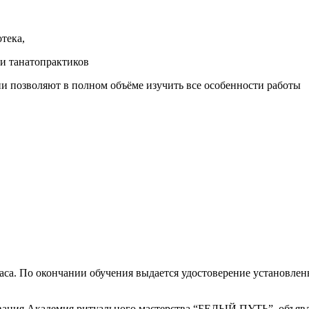
тека,
ки танатопрактиков
и позволяют в полном объёме изучить все особенности работы
а. По окончании обучения выдается удостоверение установленно
вания Академия ритуального мастерства “БЕЛЫЙ ПУТЬ”, объявл