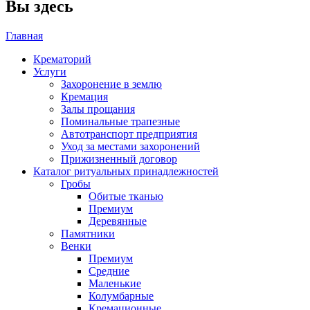
Вы здесь
Главная
Крематорий
Услуги
Захоронение в землю
Кремация
Залы прощания
Поминальные трапезные
Автотранспорт предприятия
Уход за местами захоронений
Прижизненный договор
Каталог ритуальных принадлежностей
Гробы
Обитые тканью
Премиум
Деревянные
Памятники
Венки
Премиум
Средние
Маленькие
Колумбарные
Кремационные