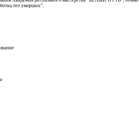
ботка тел умерших”.
ование
а