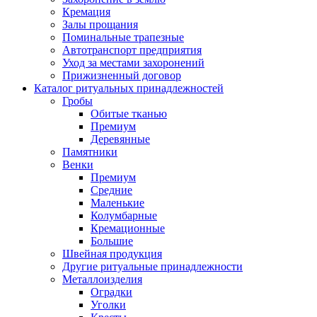
Кремация
Залы прощания
Поминальные трапезные
Автотранспорт предприятия
Уход за местами захоронений
Прижизненный договор
Каталог ритуальных принадлежностей
Гробы
Обитые тканью
Премиум
Деревянные
Памятники
Венки
Премиум
Средние
Маленькие
Колумбарные
Кремационные
Большие
Швейная продукция
Другие ритуальные принадлежности
Металлоизделия
Оградки
Уголки