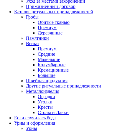
Уход за местами захоронений
Прижизненный договор
Каталог ритуальных принадлежностей
Гробы
Обитые тканью
Премиум
Деревянные
Памятники
Венки
Премиум
Средние
Маленькие
Колумбарные
Кремационные
Большие
Швейная продукция
Другие ритуальные принадлежности
Металлоизделия
Оградки
Уголки
Кресты
Столы и Лавки
Если случилась беда
Урны и оформления
Урны