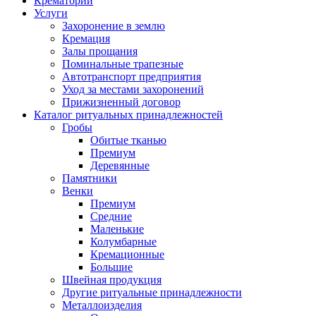
Крематорий
Услуги
Захоронение в землю
Кремация
Залы прощания
Поминальные трапезные
Автотранспорт предприятия
Уход за местами захоронений
Прижизненный договор
Каталог ритуальных принадлежностей
Гробы
Обитые тканью
Премиум
Деревянные
Памятники
Венки
Премиум
Средние
Маленькие
Колумбарные
Кремационные
Большие
Швейная продукция
Другие ритуальные принадлежности
Металлоизделия