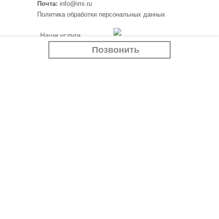
Почта:
info@imi.ru
Политика обработки персональных данных
Наши услуги
Программа “Белый
Крематорий
Позвонить
тополь”
Ритуальные товары
Если случилась беда
Отзывы
Контакты
Наши партнеры:
imi.ru
Новости
siluet-ceramica.ru
Учебный центр
Вакансии
АО "Мемориальная служба "ИМИ" г. Новосибирск.