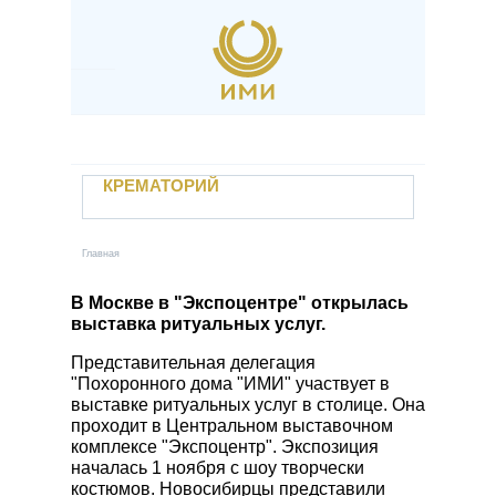
Перейти к основному содержанию
Наши услуги
Крематорий
Если случилась беда
КРЕМАТОРИЙ
Отзывы
Контакты
УСЛУГИ
Новости
Главная
Вы здесь
Захоронение в землю
Учебный центр
Кремация
В Москве в "Экспоцентре" открылась
выставка ритуальных услуг.
Вакансии
Залы прощания
Электронный паспорт захоронения
Представительная делегация
Поминальные трапезные
"Похоронного дома "ИМИ" участвует в
Личный кабинет
Автотранспорт предприятия
выставке ритуальных услуг в столице. Она
проходит в Центральном выставочном
Заказать услугу
Уход за местами захоронений
комплексе "Экспоцентр". Экспозиция
Прижизненный договор
началась 1 ноября с шоу творчески
костюмов. Новосибирцы представили