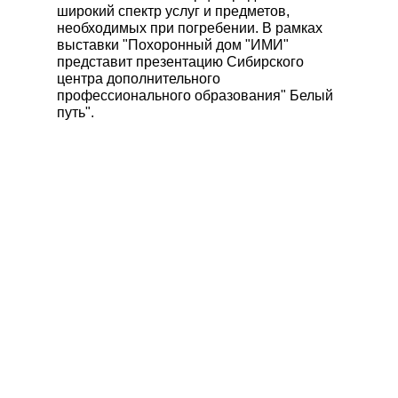
широкий спектр услуг и предметов,
КАТАЛОГ РИТУАЛЬНЫХ
необходимых при погребении. В рамках
ПРИНАДЛЕЖНОСТЕЙ
выставки "Похоронный дом "ИМИ"
представит презентацию Сибирского
Гробы
центра дополнительного
Памятники
профессионального образования" Белый
путь".
Венки
Швейная продукция
Другие ритуальные принадлежности
Металлоизделия