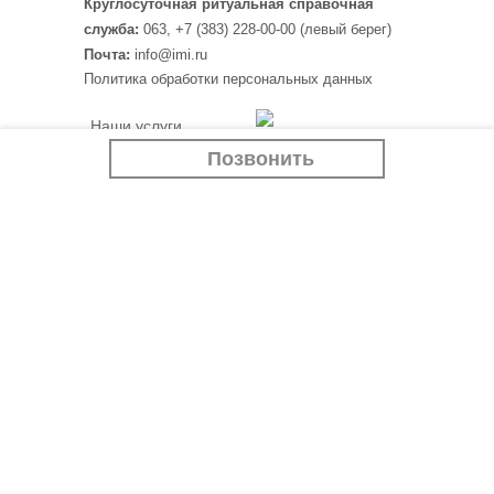
Круглосуточная ритуальная справочная
служба:
063, +7 (383) 228-00-00 (левый берег)
Почта:
info@imi.ru
Политика обработки персональных данных
Наши услуги
Программа “Белый
Крематорий
Позвонить
тополь”
Ритуальные товары
Если случилась беда
Отзывы
Контакты
Наши партнеры:
imi.ru
Новости
siluet-ceramica.ru
Учебный центр
Вакансии
АО "Мемориальная служба "ИМИ" г. Новосибирск.