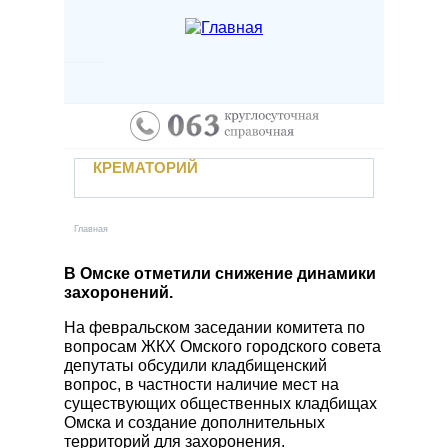
Перейти к основному содержанию
Наши услуги
Крематорий
Если случилась беда
КРЕМАТОРИЙ
Отзывы
Контакты
УСЛУГИ
Новости
Главная
Вы здесь
Захоронение в землю
Учебный центр
Кремация
В Омске отметили снижение динамики
захоронений.
Вакансии
Залы прощания
Электронный паспорт захоронения
На февральском заседании комитета по
Поминальные трапезные
вопросам ЖКХ Омского городского совета
Личный кабинет
Автотранспорт предприятия
депутаты обсудили кладбищенский
вопрос, в частности наличие мест на
Заказать услугу
Уход за местами захоронений
существующих общественных кладбищах
Прижизненный договор
Омска и создание дополнительных
территорий для захоронения.