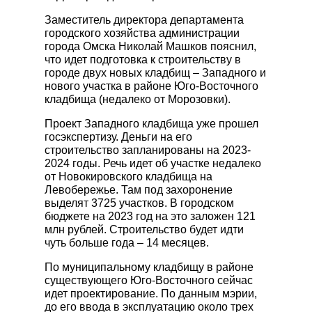
КАТАЛОГ РИТУАЛЬНЫХ
Заместитель директора департамента
ПРИНАДЛЕЖНОСТЕЙ
городского хозяйства администрации
города Омска Николай Машков пояснил,
Гробы
что идет подготовка к строительству в
Памятники
городе двух новых кладбищ – Западного и
нового участка в районе Юго-Восточного
Венки
кладбища (недалеко от Морозовки).
Швейная продукция
Проект Западного кладбища уже прошел
Другие ритуальные принадлежности
госэкспертизу. Деньги на его
Металлоизделия
строительство запланированы на 2023-
2024 годы. Речь идет об участке недалеко
от Новокировского кладбища на
Левобережье. Там под захоронение
выделят 3725 участков. В городском
бюджете на 2023 год на это заложен 121
млн рублей. Строительство будет идти
чуть больше года – 14 месяцев.
По муниципальному кладбищу в районе
существующего Юго-Восточного сейчас
идет проектирование. По данным мэрии,
до его ввода в эксплуатацию около трех