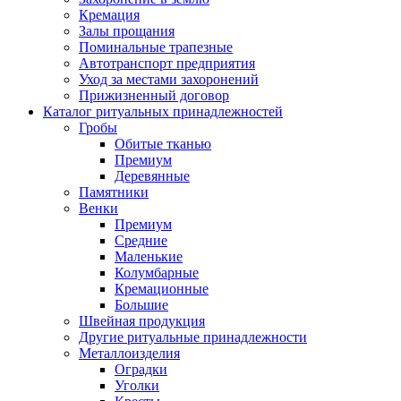
Кремация
Залы прощания
Поминальные трапезные
Автотранспорт предприятия
Уход за местами захоронений
Прижизненный договор
Каталог ритуальных принадлежностей
Гробы
Обитые тканью
Премиум
Деревянные
Памятники
Венки
Премиум
Средние
Маленькие
Колумбарные
Кремационные
Большие
Швейная продукция
Другие ритуальные принадлежности
Металлоизделия
Оградки
Уголки