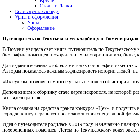
Кресты
Столы и Лавки
Если случилась беда
Урны и оформления
Урны
Оформление
Путеводитель по Текутьевскому кладбищу в Тюмени раздаю
В Тюмени увидела свет книга-путеводитель по Текутьевскому 
биографии тюменцев, похороненных на старинном кладбище, 
Для издания команда отобрала не только биографии известных
Авторам показалось важным зафиксировать истории людей, на
«Их судьбы позволяют многое узнать не только об истории Тю
Дополнением к сборнику стала карта некрополя, на которой ра
выглядело раньше.
Книга создана на средства гранта конкурса «Цех», и получить 
городов книгу перешлют после заполнения специальной форм
Идея о путеводителе родилась в 2019 году. Изначально планир
похороненных тюменцев. Летом по Текутьевскому водят экску