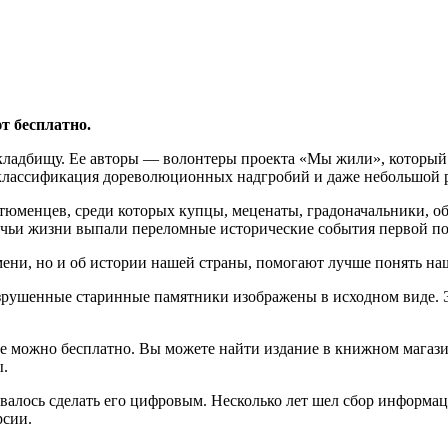
т бесплатно.
кладбищу. Ее авторы — волонтеры проекта «Мы жили», который 
классификация дореволюционных надгробий и даже небольшой р
 тюменцев, среди которых купцы, меценаты, градоначальники, о
 чьи жизни выпали переломные исторические события первой п
мени, но и об истории нашей страны, помогают лучше понять н
зрушенные старинные памятники изображены в исходном виде. Эт
ее можно бесплатно. Вы можете найти издание в книжном магазин
ы.
овалось сделать его цифровым. Несколько лет шел сбор информац
рсии.