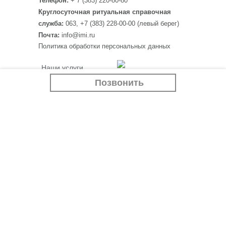
Телефон:
+ 7 (383) 220-80-80
Круглосуточная ритуальная справочная
служба:
063, +7 (383) 228-00-00 (левый берег)
Почта:
info@imi.ru
Политика обработки персональных данных
Наши услуги
Программа “Белый
Крематорий
Позвонить
тополь”
Ритуальные товары
Если случилась беда
Отзывы
Контакты
Наши партнеры:
imi.ru
Новости
siluet-ceramica.ru
Учебный центр
Вакансии
АО "Мемориальная служба "ИМИ" г. Новосибирск.