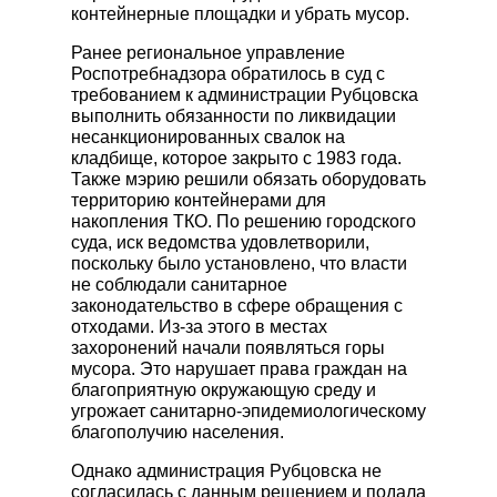
контейнерные площадки и убрать мусор.
КАТАЛОГ РИТУАЛЬНЫХ
ПРИНАДЛЕЖНОСТЕЙ
Ранее региональное управление
Роспотребнадзора обратилось в суд с
Гробы
требованием к администрации Рубцовска
Памятники
выполнить обязанности по ликвидации
несанкционированных свалок на
Венки
кладбище, которое закрыто с 1983 года.
Швейная продукция
Также мэрию решили обязать оборудовать
территорию контейнерами для
Другие ритуальные принадлежности
накопления ТКО. По решению городского
Металлоизделия
суда, иск ведомства удовлетворили,
поскольку было установлено, что власти
не соблюдали санитарное
законодательство в сфере обращения с
отходами. Из-за этого в местах
захоронений начали появляться горы
мусора. Это нарушает права граждан на
благоприятную окружающую среду и
угрожает санитарно-эпидемиологическому
благополучию населения.
Однако администрация Рубцовска не
согласилась с данным решением и подала