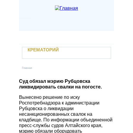
Перейти к основному содержанию
Наши услуги
Крематорий
Если случилась беда
КРЕМАТОРИЙ
Отзывы
Контакты
УСЛУГИ
Новости
Главная
Вы здесь
Захоронение в землю
Учебный центр
Кремация
Суд обязал мэрию Рубцовска
ликвидировать свалки на погосте.
Вакансии
Залы прощания
Электронный паспорт захоронения
Вынесено решение по иску
Поминальные трапезные
Роспотребнадзора к администрации
Личный кабинет
Автотранспорт предприятия
Рубцовска о ликвидации
несанкционированных свалок на
Заказать услугу
Уход за местами захоронений
кладбище. По информации объединенной
Прижизненный договор
пресс-службы судов Алтайского края,
мэрию обязали оборудовать