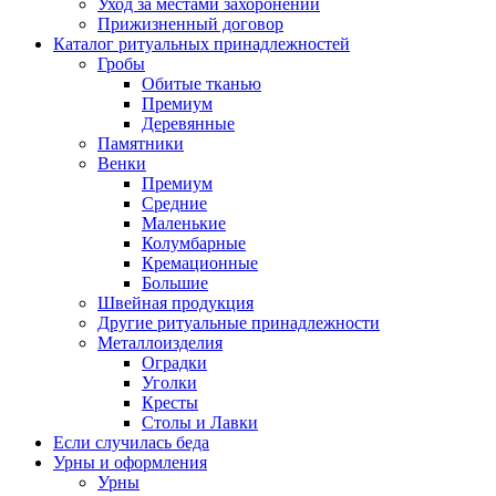
Уход за местами захоронений
Прижизненный договор
Каталог ритуальных принадлежностей
Гробы
Обитые тканью
Премиум
Деревянные
Памятники
Венки
Премиум
Средние
Маленькие
Колумбарные
Кремационные
Большие
Швейная продукция
Другие ритуальные принадлежности
Металлоизделия
Оградки
Уголки
Кресты
Столы и Лавки
Если случилась беда
Урны и оформления
Урны