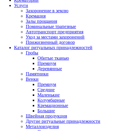
Крематорий
Услуги
Захоронение в землю
Кремация
Залы прощания
Поминальные трапезные
Автотранспорт предприятия
Уход за местами захоронений
Прижизненный договор
Каталог ритуальных принадлежностей
Гробы
Обитые тканью
Премиум
Деревянные
Памятники
Венки
Премиум
Средние
Маленькие
Колумбарные
Кремационные
Большие
Швейная продукция
Другие ритуальные принадлежности
Металлоизделия