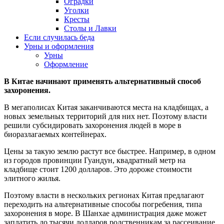
Оградки
Уголки
Кресты
Столы и Лавки
Если случилась беда
Урны и оформления
Урны
Оформление
В Китае начинают применять альтернативный способ
захоронения.
В мегаполисах Китая заканчиваются места на кладбищах, а
новых земельных территорий для них нет. Поэтому власти
решили субсидировать захоронения людей в море в
биоразлагаемых контейнерах.
Цены за такую землю растут все быстрее. Например, в одном
из городов провинции Гуандун, квадратный метр на
кладбище стоит 1200 долларов. Это дороже стоимости
элитного жилья.
Поэтому власти в нескольких регионах Китая предлагают
переходить на альтернативные способы погребения, типа
захоронения в море. В Шанхае администрация даже может
заплатить до тысячи долларов родственникам за рассеивание