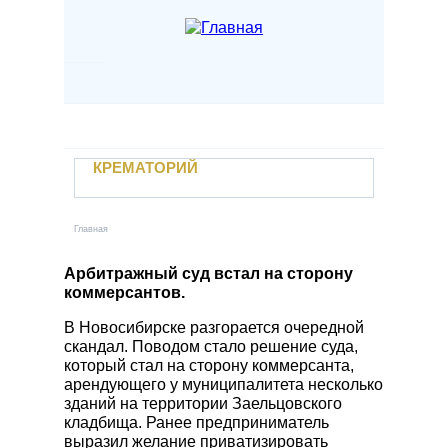
Перейти к основному содержанию
Наши услуги
Крематорий
Если случилась беда
КРЕМАТОРИЙ
Отзывы
Контакты
УСЛУГИ
Новости
Главная
Вы здесь
Захоронение в землю
Учебный центр
Кремация
Арбитражный суд встал на сторону
коммерсантов.
Вакансии
Залы прощания
Электронный паспорт захоронения
В Новосибирске разгорается очередной
Поминальные трапезные
скандал. Поводом стало решение суда,
Личный кабинет
Автотранспорт предприятия
который стал на сторону коммерсанта,
арендующего у муниципалитета несколько
Заказать услугу
Уход за местами захоронений
зданий на территории Заельцовского
Прижизненный договор
кладбища. Ранее предприниматель
выразил желание приватизировать