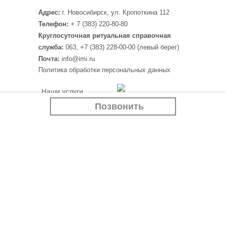
Адрес:
г. Новосибирск, ул. Кропоткина 112
Телефон:
+ 7 (383) 220-80-80
Круглосуточная ритуальная справочная
служба:
063, +7 (383) 228-00-00 (левый берег)
Почта:
info@imi.ru
Политика обработки персональных данных
Наши услуги
Программа “Белый
Крематорий
Позвонить
тополь”
Ритуальные товары
Если случилась беда
Отзывы
Контакты
Наши партнеры:
imi.ru
Новости
siluet-ceramica.ru
Учебный центр
Вакансии