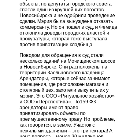
объекты, но депутаты городского совета
КАТАЛОГ РИТУАЛЬНЫХ
спасли один из крупнейших погостов
ПРИНАДЛЕЖНОСТЕЙ
Новосибирска и не одобрили проведение
сделки. Мэрия была вынуждена отказать
Гробы
коммерсанту. Но он пошел в суд, и Фемида
Памятники
отклонила доводы городских властей и
прокуратуры, которая тоже выступала
Венки
против приватизации кладбища.
Швейная продукция
Поводом для обращения в суд стали
Другие ритуальные принадлежности
несколько зданий на Мочищенском шоссе
Металлоизделия
в Новосибирске. Они расположены на
территории Заельцовского кладбища.
Арендаторы, которые сейчас занимают
помещения, где расположен магазин и
столярный цех, захотели выкупить их у
мэрии. Это ООО «Ритуальное хозяйство»
и ООО «Перспектива». По159 ФЗ
арендаторы имеют право
приватизировать объекты по
преимущественному праву. Но проблеме,
как говорится, в земле. Участок с
нежилыми зданиями – это три гектара! А
цена вопроса – менее 30 миллионов