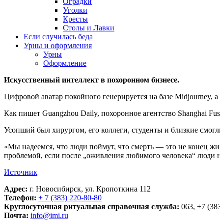
Оградки
Уголки
Кресты
Столы и Лавки
Если случилась беда
Урны и оформления
Урны
Оформление
Искусственный интеллект в похоронном бизнесе.
Цифровой аватар покойного генерируется на базе Midjourney,
Как пишет Guangzhou Daily, похоронное агентство Shanghai Fu
Усопший был хирургом, его коллеги, студенты и близкие смогл
«Мы надеемся, что люди поймут, что смерть — это не конец ж
проблемой, если после „оживления любимого человека“ люди н
Источник
Адрес:
г. Новосибирск, ул. Кропоткина 112
Телефон:
+ 7 (383) 220-80-80
Круглосуточная ритуальная справочная служба:
063, +7 (38
Почта:
info@imi.ru