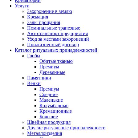
Крематорий
Услуги
Захоронение в землю
Кремация
Залы прощания
Поминальные трапезные
Автотранспорт предприятия
Уход за местами захоронений
Прижизненный договор
Каталог ритуальных принадлежностей
Гробы
Обитые тканью
Премиум
Деревянные
Памятники
Венки
Премиум
Средние
Маленькие
Колумбарные
Кремационные
Большие
Швейная продукция
Другие ритуальные принадлежности
Металлоизделия