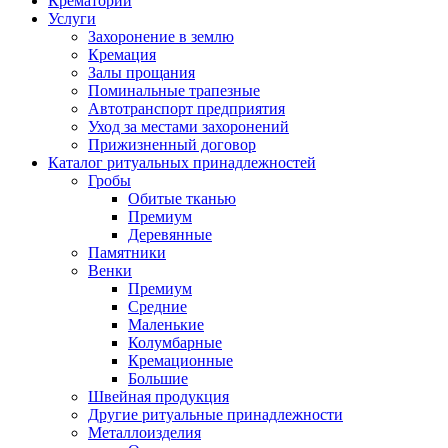
Крематорий
Услуги
Захоронение в землю
Кремация
Залы прощания
Поминальные трапезные
Автотранспорт предприятия
Уход за местами захоронений
Прижизненный договор
Каталог ритуальных принадлежностей
Гробы
Обитые тканью
Премиум
Деревянные
Памятники
Венки
Премиум
Средние
Маленькие
Колумбарные
Кремационные
Большие
Швейная продукция
Другие ритуальные принадлежности
Металлоизделия