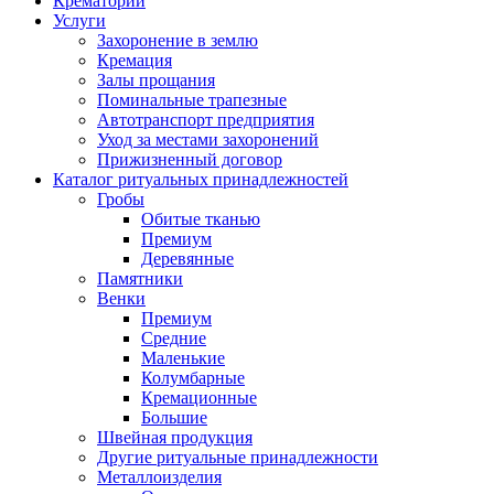
Крематорий
Услуги
Захоронение в землю
Кремация
Залы прощания
Поминальные трапезные
Автотранспорт предприятия
Уход за местами захоронений
Прижизненный договор
Каталог ритуальных принадлежностей
Гробы
Обитые тканью
Премиум
Деревянные
Памятники
Венки
Премиум
Средние
Маленькие
Колумбарные
Кремационные
Большие
Швейная продукция
Другие ритуальные принадлежности
Металлоизделия