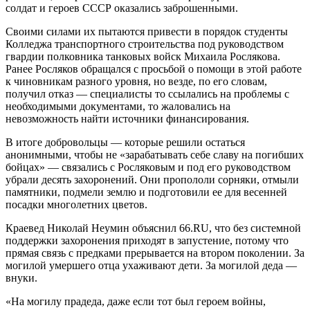
солдат и героев СССР оказались заброшенными.
Своими силами их пытаются привести в порядок студенты
Колледжа транспортного строительства под руководством
гвардии полковника танковых войск Михаила Рослякова.
Ранее Росляков обращался с просьбой о помощи в этой работе
к чиновникам разного уровня, но везде, по его словам,
получил отказ — специалисты то ссылались на проблемы с
необходимыми документами, то жаловались на
невозможность найти источники финансирования.
В итоге добровольцы — которые решили остаться
анонимными, чтобы не «зарабатывать себе славу на погибших
бойцах» — связались с Росляковым и под его руководством
убрали десять захоронений. Они пропололи сорняки, отмыли
памятники, подмели землю и подготовили ее для весенней
посадки многолетних цветов.
Краевед Николай Неумин объяснил 66.RU, что без системной
поддержки захоронения приходят в запустение, потому что
прямая связь с предками прерывается на втором поколении. За
могилой умершего отца ухаживают дети. За могилой деда —
внуки.
«На могилу прадеда, даже если тот был героем войны,