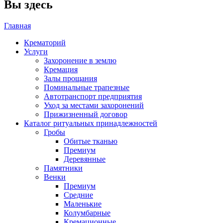
Вы здесь
Главная
Крематорий
Услуги
Захоронение в землю
Кремация
Залы прощания
Поминальные трапезные
Автотранспорт предприятия
Уход за местами захоронений
Прижизненный договор
Каталог ритуальных принадлежностей
Гробы
Обитые тканью
Премиум
Деревянные
Памятники
Венки
Премиум
Средние
Маленькие
Колумбарные
Кремационные