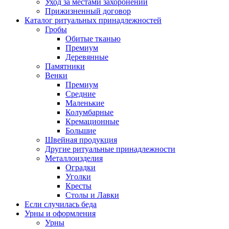
Уход за местами захоронений
Прижизненный договор
Каталог ритуальных принадлежностей
Гробы
Обитые тканью
Премиум
Деревянные
Памятники
Венки
Премиум
Средние
Маленькие
Колумбарные
Кремационные
Большие
Швейная продукция
Другие ритуальные принадлежности
Металлоизделия
Оградки
Уголки
Кресты
Столы и Лавки
Если случилась беда
Урны и оформления
Урны