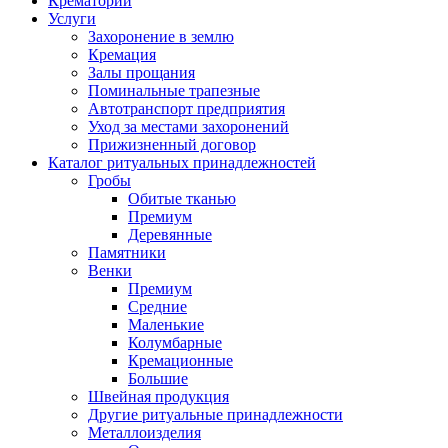
Крематорий
Услуги
Захоронение в землю
Кремация
Залы прощания
Поминальные трапезные
Автотранспорт предприятия
Уход за местами захоронений
Прижизненный договор
Каталог ритуальных принадлежностей
Гробы
Обитые тканью
Премиум
Деревянные
Памятники
Венки
Премиум
Средние
Маленькие
Колумбарные
Кремационные
Большие
Швейная продукция
Другие ритуальные принадлежности
Металлоизделия