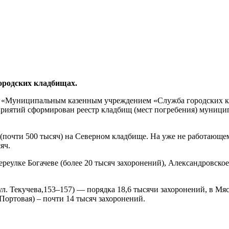
городских кладбищах.
ы. «Муниципальным казенным учреждением «Служба городских к
риятий сформирован реестр кладбищ (мест погребения) муницип
 (почти 500 тысяч) на Северном кладбище. На уже не работающе
яч.
реулке Богачеве (более 20 тысяч захоронений), Александровское
ул. Текучева,153–157) — порядка 18,6 тысячи захоронений, в Мя
Портовая) – почти 14 тысяч захоронений.