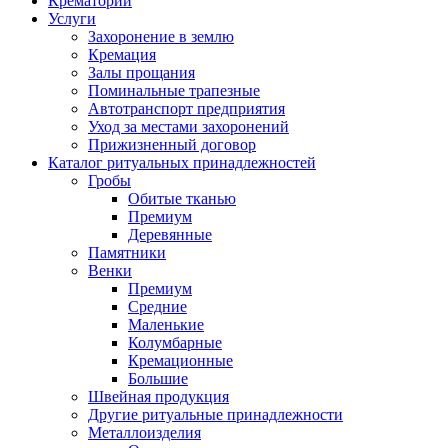
Крематорий
Услуги
Захоронение в землю
Кремация
Залы прощания
Поминальные трапезные
Автотранспорт предприятия
Уход за местами захоронений
Прижизненный договор
Каталог ритуальных принадлежностей
Гробы
Обитые тканью
Премиум
Деревянные
Памятники
Венки
Премиум
Средние
Маленькие
Колумбарные
Кремационные
Большие
Швейная продукция
Другие ритуальные принадлежности
Металлоизделия