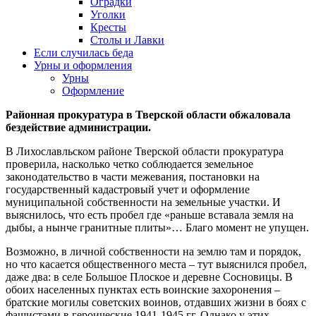
Оградки
Уголки
Кресты
Столы и Лавки
Если случилась беда
Урны и оформления
Урны
Оформление
Районная прокуратура в Тверской области обжаловала
бездействие администрации.
В Лихославльском районе Тверской области прокуратура
проверила, насколько четко соблюдается земельное
законодательство в части межевания, постановки на
государственный кадастровый учет и оформление
муниципальной собственности на земельные участки. И
выяснилось, что есть пробел где «раньше вставала земля на
дыбы, а нынче гранитные плиты»… Благо момент не упущен.
Возможно, в личной собственности на землю там и порядок,
но что касается общественного места – тут выяснился пробел,
даже два: в селе Большое Плоское и деревне Сосновицы. В
обоих населенных пунктах есть воинские захоронения –
братские могилы советских воинов, отдавших жизни в боях с
фашистами в героические 1941-1945 гг. Однако у этих