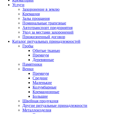
Крематорий
Услуги
Захоронение в землю
Кремация
Залы прощания
Поминальные трапезные
Автотранспорт предприятия
Уход за местами захоронений
Прижизненный договор
Каталог ритуальных принадлежностей
Гробы
Обитые тканью
Премиум
Деревянные
Памятники
Венки
Премиум
Средние
Маленькие
Колумбарные
Кремационные
Большие
Швейная продукция
Другие ритуальные принадлежности
Металлоизделия