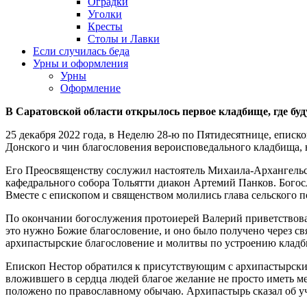
Оградки
Уголки
Кресты
Столы и Лавки
Если случилась беда
Урны и оформления
Урны
Оформление
В Саратовской области открылось первое кладбище, где буд
25 декабря 2022 года, в Неделю 28-ю по Пятидесятнице, епис
Донского и чин благословения вероисповедального кладбища, н
Его Преосвященству сослужил настоятель Михаила-Архангельс
кафедрального собора Тольятти диакон Артемий Панков. Богос
Вместе с епископом и священством молились глава сельского 
По окончании богослужения протоиерей Валерий приветствовал
это нужно Божие благословение, и оно было получено через с
архипастырские благословение и молитвы по устроению кладби
Епископ Нестор обратился к присутствующим с архипастырским
вложившего в сердца людей благое желание не просто иметь мес
положено по православному обычаю. Архипастырь сказал об у