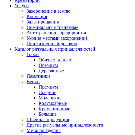
Крематорий
Услуги
Захоронение в землю
Кремация
Залы прощания
Поминальные трапезные
Автотранспорт предприятия
Уход за местами захоронений
Прижизненный договор
Каталог ритуальных принадлежностей
Гробы
Обитые тканью
Премиум
Деревянные
Памятники
Венки
Премиум
Средние
Маленькие
Колумбарные
Кремационные
Большие
Швейная продукция
Другие ритуальные принадлежности
Металлоизделия