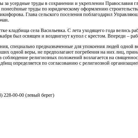
 за усердные труды в сохранении и укреплении Православия гл
 понесённые труды по юридическому оформлению строительства 
икифорова. Глава сельского поселения поблагодарил Управляющ
ьчан.
ке кладбища села Васильевка. С лета уходящего года велись р
екабря был освящен и воздвигнут купол с крестом. Впереди – р
ия, специально предназначенные для упокоения людей одной ве
рших одной веры, не предполагают погребения на них лиц, при
а соблюдение религиозных положений возлагается на священно
дбищ определяется по согласованию с религиозной организацие
3) 228-00-00 (левый берег)