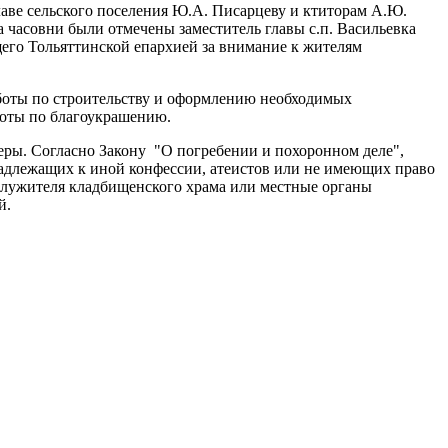
аве сельского поселения Ю.А. Писарцеву и ктиторам А.Ю.
часовни были отмечены заместитель главы с.п. Васильевка
его Тольяттинской епархией за внимание к жителям
аботы по строительству и оформлению необходимых
аботы по благоукрашению.
ры. Согласно Закону "О погребении и похоронном деле",
надлежащих к иной конфессии, атеистов или не имеющих право
служителя кладбищенского храма или местные органы
й.