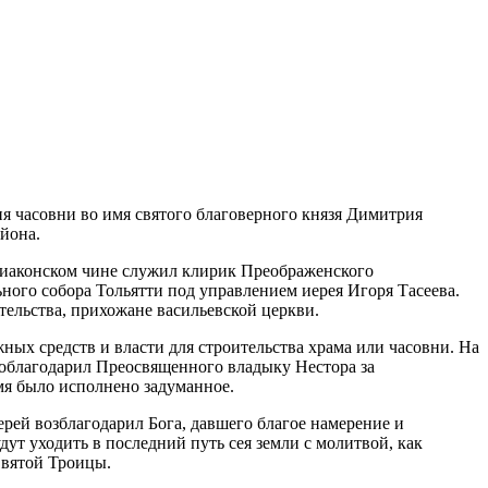
я часовни во имя святого благоверного князя Димитрия
йона.
диаконском чине служил клирик Преображенского
ого собора Тольятти под управлением иерея Игоря Тасеева.
тельства, прихожане васильевской церкви.
ых средств и власти для строительства храма или часовни. На
поблагодарил Преосвященного владыку Нестора за
мя было исполнено задуманное.
рей возблагодарил Бога, давшего благое намерение и
дут уходить в последний путь сея земли с молитвой, как
Святой Троицы.