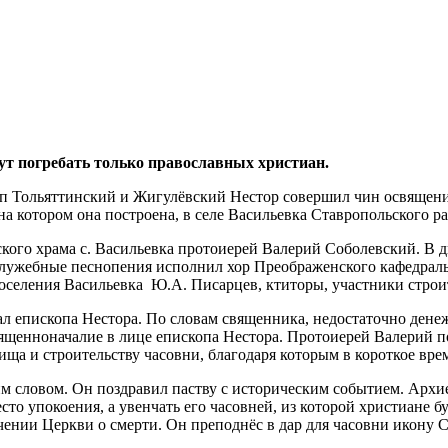
ут погребать только православных христиан.
коп Тольяттинский и Жигулёвский Нестор совершил чин освящени
а котором она построена, в селе Васильевка Ставропольского ра
кого храма с. Васильевка протоиерей Валерий Соболевский. В 
лужебные песнопения исполнил хор Преображенского кафедральн
поселения Васильевка Ю.А. Писарцев, ктиторы, участники строи
 епископа Нестора. По словам священника, недостаточно денежн
вященноначалие в лице епископа Нестора. Протоиерей Валерий 
ща и строительству часовни, благодаря которым в короткое вре
 словом. Он поздравил паству с историческим событием. Архие
то упокоения, а увенчать его часовней, из которой христиане бу
чении Церкви о смерти. Он преподнёс в дар для часовни икону 