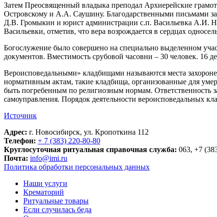
Затем Преосвященный владыка преподал Архиерейские грамоты
Островскому и А.А. Саушину. Благодарственными письмами за
Д.В. Громыкин и юрист администрации с.п. Васильевка А.И. Н
Васильевки, отметив, что вера возрождается в сердцах односел
Богослужение было совершено на специально выделенном участ
документов. Вместимость срубовой часовни – 30 человек. 16 д
Вероисповедальными» кладбищами называются места захоронен
нормативным актам, такие кладбища, организованные для уме
быть погребенным по религиозным нормам. Ответственность з
самоуправления. Порядок деятельности вероисповедальных кла
Источник
Адрес:
г. Новосибирск, ул. Кропоткина 112
Телефон:
+ 7 (383) 220-80-80
Круглосуточная ритуальная справочная служба:
063, +7 (38
Почта:
info@imi.ru
Политика обработки персональных данных
Наши услуги
Крематорий
Ритуальные товары
Если случилась беда