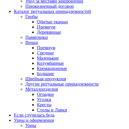
Уход за местами захоронений
Прижизненный договор
Каталог ритуальных принадлежностей
Гробы
Обитые тканью
Премиум
Деревянные
Памятники
Венки
Премиум
Средние
Маленькие
Колумбарные
Кремационные
Большие
Швейная продукция
Другие ритуальные принадлежности
Металлоизделия
Оградки
Уголки
Кресты
Столы и Лавки
Если случилась беда
Урны и оформления
Урны