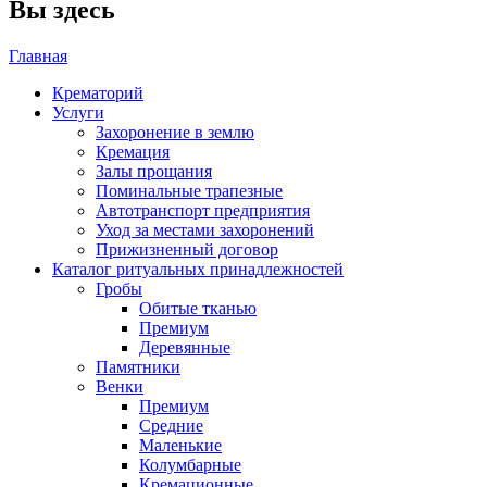
Вы здесь
Главная
Крематорий
Услуги
Захоронение в землю
Кремация
Залы прощания
Поминальные трапезные
Автотранспорт предприятия
Уход за местами захоронений
Прижизненный договор
Каталог ритуальных принадлежностей
Гробы
Обитые тканью
Премиум
Деревянные
Памятники
Венки
Премиум
Средние
Маленькие
Колумбарные
Кремационные