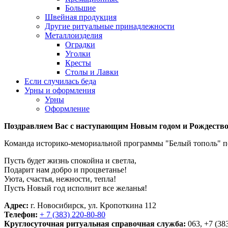
Большие
Швейная продукция
Другие ритуальные принадлежности
Металлоизделия
Оградки
Уголки
Кресты
Столы и Лавки
Если случилась беда
Урны и оформления
Урны
Оформление
Поздравляем Вас с наступающим Новым годом и Рождеств
Команда историко-мемориальной программы "Белый тополь" п
Пусть будет жизнь спокойна и светла,
Подарит нам добро и процветанье!
Уюта, счастья, нежности, тепла!
Пусть Новый год исполнит все желанья!
Адрес:
г. Новосибирск, ул. Кропоткина 112
Телефон:
+ 7 (383) 220-80-80
Круглосуточная ритуальная справочная служба:
063, +7 (38