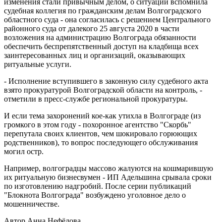
изменения стали привычным делом, о ситуации вспомнила
судебная коллегия по гражданским делам Волгоградского
областного суда - она согласилась с решением Центрального
районного суда от далекого 25 августа 2020 в части
возложения на администрацию Волгограда обязанности
обеспечить беспрепятственный доступ на кладбища всех
заинтересованных лиц и организаций, оказывающих
ритуальные услуги.
- Исполнение вступившего в законную силу судебного акта
взято прокуратурой Волгоградской области на контроль, -
отметили в пресс-службе региональной прокуратуры.
И если тема захоронений кое-как утихла в Волгограде (из
громкого в этом году - похоронное агентство "Скорбь"
перепутала своих клиентов, чем шокировало горюющих
родственников), то вопрос последующего обслуживания
могил остр.
Например, волгоградцы массово жалуются на кошмарившую
их ритуальную бизнесвумен - ИП Адельшина срывала сроки
по изготовлению надгробий. После серии публикаций
"Блокнота Волгограда" возбуждено уголовное дело о
мошенничестве.
Автор Анна Нефёдова