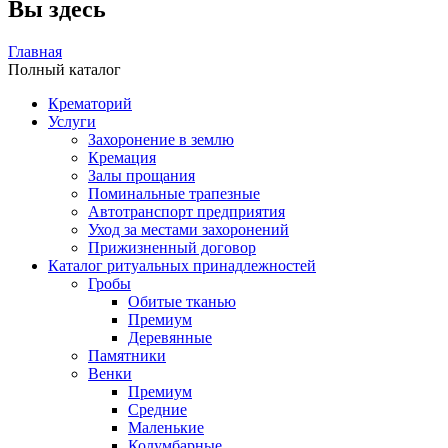
Вы здесь
Главная
Полный каталог
Крематорий
Услуги
Захоронение в землю
Кремация
Залы прощания
Поминальные трапезные
Автотранспорт предприятия
Уход за местами захоронений
Прижизненный договор
Каталог ритуальных принадлежностей
Гробы
Обитые тканью
Премиум
Деревянные
Памятники
Венки
Премиум
Средние
Маленькие
Колумбарные