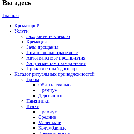
Вы здесь
Главная
Крематорий
Услуги
Захоронение в землю
Кремация
Залы прощания
Поминальные трапезные
Автотранспорт предприятия
Уход за местами захоронений
Прижизненный договор
Каталог ритуальных принадлежностей
Гробы
Обитые тканью
Премиум
Деревянные
Памятники
Венки
Премиум
Средние
Маленькие
Колумбарные
Кремационные