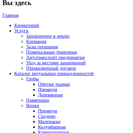
Вы здесь
Главная
Крематорий
Услуги
Захоронение в землю
Кремация
Залы прощания
Поминальные трапезные
Автотранспорт предприятия
Уход за местами захоронений
Прижизненный договор
Каталог ритуальных принадлежностей
Гробы
Обитые тканью
Премиум
Деревянные
Памятники
Венки
Премиум
Средние
Маленькие
Колумбарные
Кремационные