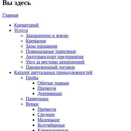
Вы здесь
Главная
Крематорий
Услуги
Захоронение в землю
Кремация
Залы прощания
Поминальные трапезные
Автотранспорт предприятия
Уход за местами захоронений
Прижизненный договор
Каталог ритуальных принадлежностей
Гробы
Обитые тканью
Премиум
Деревянные
Памятники
Венки
Премиум
Средние
Маленькие
Колумбарные
Кремационные