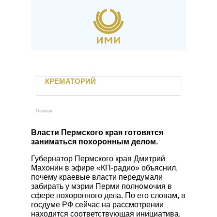
Перейти к основному содержанию
Наши услуги
Крематорий
Если случилась беда
КРЕМАТОРИЙ
Отзывы
Контакты
УСЛУГИ
Новости
Главная
Вы здесь
Захоронение в землю
Учебный центр
Кремация
Власти Пермского края готовятся
заниматься похоронным делом.
Вакансии
Залы прощания
Электронный паспорт захоронения
Губернатор Пермского края Дмитрий
Поминальные трапезные
Махонин в эфире «КП-радио» объяснил,
Личный кабинет
Автотранспорт предприятия
почему краевые власти передумали
забирать у мэрии Перми полномочия в
Заказать услугу
Уход за местами захоронений
сфере похоронного дела. По его словам, в
Прижизненный договор
госдуме РФ сейчас на рассмотрении
находится соответствующая инициатива,