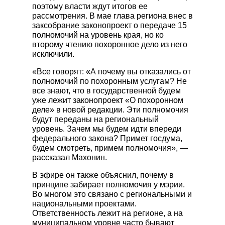
поэтому власти ждут итогов ее
КАТАЛОГ РИТУАЛЬНЫХ
рассмотрения. В мае глава региона внес в
ПРИНАДЛЕЖНОСТЕЙ
заксобрание законопроект о передаче 15
полномочий на уровень края, но ко
Гробы
второму чтению похоронное дело из него
Памятники
исключили.
Венки
«Все говорят: «А почему вы отказались от
Швейная продукция
полномочий по похоронным услугам? Не
все знают, что в государственной будем
Другие ритуальные принадлежности
уже лежит законопроект «О похоронном
Металлоизделия
деле» в новой редакции. Эти полномочия
будут переданы на региональный
уровень. Зачем мы будем идти впереди
федерального закона? Примет госдума,
будем смотреть, примем полномочия», —
рассказал Махонин.
В эфире он также объяснил, почему в
принципе забирает полномочия у мэрии.
Во многом это связано с региональными и
национальными проектами.
Ответственность лежит на регионе, а на
муниципальном уровне часто бывают