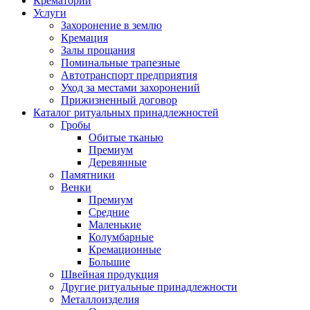
Крематорий
Услуги
Захоронение в землю
Кремация
Залы прощания
Поминальные трапезные
Автотранспорт предприятия
Уход за местами захоронений
Прижизненный договор
Каталог ритуальных принадлежностей
Гробы
Обитые тканью
Премиум
Деревянные
Памятники
Венки
Премиум
Средние
Маленькие
Колумбарные
Кремационные
Большие
Швейная продукция
Другие ритуальные принадлежности
Металлоизделия