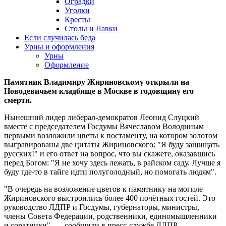
Оградки
Уголки
Кресты
Столы и Лавки
Если случилась беда
Урны и оформления
Урны
Оформление
Памятник Владимиру Жириновскому открыли на
Новодевичьем кладбище в Москве в годовщину его
смерти.
Нынешний лидер либерал-демократов Леонид Слуцкий
вместе с председателем Госдумы Вячеславом Володиным
первыми возложили цветы к постаменту, на котором золотом
выгравированы две цитаты Жириновского: "Я буду защищать
русских!" и его ответ на вопрос, что вы скажете, оказавшись
перед Богом: "Я не хочу здесь лежать, в райском саду. Лучше я
буду где-то в тайге идти полуголодный, но помогать людям".
"В очередь на возложение цветов к памятнику на могиле
Жириновского выстроились более 400 почётных гостей. Это
руководство ЛДПР и Госдумы, губернаторы, министры,
члены Совета Федерации, родственники, единомышленники
и соратники", — сообщили в пресс-службе ЛДПР.