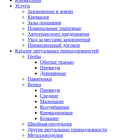
Крематорий
Услуги
Захоронение в землю
Кремация
Залы прощания
Поминальные трапезные
Автотранспорт предприятия
Уход за местами захоронений
Прижизненный договор
Каталог ритуальных принадлежностей
Гробы
Обитые тканью
Премиум
Деревянные
Памятники
Венки
Премиум
Средние
Маленькие
Колумбарные
Кремационные
Большие
Швейная продукция
Другие ритуальные принадлежности
Металлоизделия