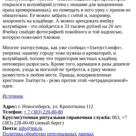
открылся и колумбарий (стена с нишами для захоронения
праха кремированных), но помещать в него урну с прахом не
обязательно. Её можно забрать с собой и, например,
захоронить на кладбище. А можно арендовать ячейку
колумбария - это обойдется в 33 тысячи рублей на 20 лет.
Ячейку снабдят фотографией покойного и той надписью,
которую пожелают близкие.
Многие златоустовцы, как уже сообщал «Златоуст.инфо»,
уверены: нашему городу тоже нужны и крематорий, и
колумбарий, потому что территория местных кладбищ
непомерно разрослась. Кроме того, кремация в разы дешевле
похорон, ухода за могилой не требуется, а урну можно
разместить в любом месте. Правда, воцерковленные
христиане Златоуста - резко против этой «нетрадиционной»
идеи.
Источник
Адрес:
г. Новосибирск, ул. Кропоткина 112
Телефон:
+ 7 (383) 220-80-80
Круглосуточная ритуальная справочная служба:
063, +7
(383) 228-00-00 (левый берег)
Почта:
info@imi.ru
Политика обработки персональных данных