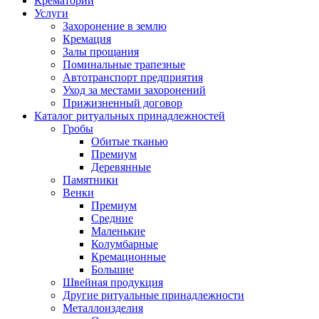
Крематорий
Услуги
Захоронение в землю
Кремация
Залы прощания
Поминальные трапезные
Автотранспорт предприятия
Уход за местами захоронений
Прижизненный договор
Каталог ритуальных принадлежностей
Гробы
Обитые тканью
Премиум
Деревянные
Памятники
Венки
Премиум
Средние
Маленькие
Колумбарные
Кремационные
Большие
Швейная продукция
Другие ритуальные принадлежности
Металлоизделия