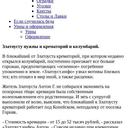
Оградки
Уголки
Кресты
Столы и Лавки
Если случилась беда
Урны и оформления
Урны
Оформление
Златоусту нужны и крематорий и колумбарий.
В ближайший от Златоуста крематорий, при котором недавно
открылся колумбарий, постепенно приезжает все больше
горожан, предпочитающих «огненное» погребение
упокоению в земле. «Златоуст.инфо» узнал мотивы близких
тех; кто отошел в мир иной, а также расценки.
Житель Златоуста Антон Г. не собирался экономить на
похоронах тёщи: кремация была собственным
волеизъявлением его родственницы. И зять с супругой
выполнили её волю, выяснив, что ближайший к Златоусту
крематорий работает под Копейском, неподалеку от поселка
Горняк.
- Стоимость кремации - от 15 до 52 тысяч рублей, - рассказал
«Златоуст.инфо» Антон. - Совсем недавно при крематории