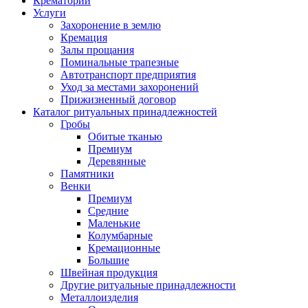
Крематорий
Услуги
Захоронение в землю
Кремация
Залы прощания
Поминальные трапезные
Автотранспорт предприятия
Уход за местами захоронений
Прижизненный договор
Каталог ритуальных принадлежностей
Гробы
Обитые тканью
Премиум
Деревянные
Памятники
Венки
Премиум
Средние
Маленькие
Колумбарные
Кремационные
Большие
Швейная продукция
Другие ритуальные принадлежности
Металлоизделия