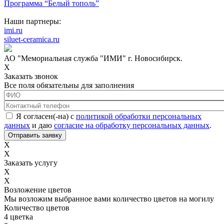
Программа “Белый тополь”
Наши партнеры:
imi.ru
siluet-ceramica.ru
АО "Мемориальная служба "ИМИ" г. Новосибирск.
X
Заказать звонок
Все поля обязательны для заполнения
ФИО
*
Контактный телефон
*
Соглашение с обработкой данных
*
Я согласен(-на) с
политикой обработки персональных
данных
и даю
согласие на обработку персональных данных
.
X
X
Заказать услугу
X
X
Возложение цветов
Мы возложим выбранное вами количество цветов на могилу
Количество цветов
4 цветка