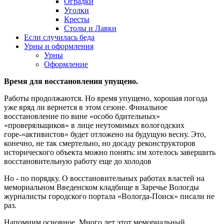
Оградки
Уголки
Кресты
Столы и Лавки
Если случилась беда
Урны и оформления
Урны
Оформление
Время для восстановления упущено.
Работы продолжаются. Но время упущено, хорошая погода
уже вряд ли вернется в этом сезоне. Финальное
восстановление по вине «особо бдительных»
«проверяльщиков» в лице неутомимых вологодских
горе-«активистов» будет отложено на будущую весну. Это,
конечно, не так смертельно, но досаду реконструкторов
исторического объекта можно понять: им хотелось завершить
восстановительную работу еще до холодов
Но - по порядку. О восстановительных работах властей на
мемориальном Введенском кладбище в Заречье Вологды
журналисты городского портала «Вологда-Поиск» писали не
раз.
Напомним основное. Много лет этот мемориальный