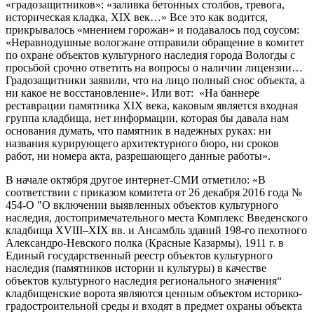
«градозащитников»: «заливка бетонных столбов, тревога,
историческая кладка, XIX век…» Все это как водится,
прикрывалось «мнением горожан» и подавалось под соусом:
«Неравнодушные вологжане отправили обращение в комитет
по охране объектов культурного наследия города Вологды с
просьбой срочно ответить на вопросы о наличии лицензии…
Градозащитники заявили, что на лицо полный снос объекта, а
ни какое не восстановление». Или вот: «На баннере
реставрации памятника XIX века, каковым является входная
группа кладбища, нет информации, которая бы давала нам
основания думать, что памятник в надежных руках: ни
названия курирующего архитектурного бюро, ни сроков
работ, ни номера акта, разрешающего данные работы».
В начале октября другое интернет-СМИ отметило: «В
соответствии с приказом комитета от 26 декабря 2016 года №
454-О "О включении выявленных объектов культурного
наследия, достопримечательного места Комплекс Введенского
кладбища XVIII–XIX вв. и Ансамбль зданий 198-го пехотного
Александро-Невского полка (Красные Казармы), 1911 г. в
Единый государственный реестр объектов культурного
наследия (памятников истории и культуры) в качестве
объектов культурного наследия регионального значения“
кладбищенские ворота являются ценным объектом историко-
градостроительной среды и входят в предмет охраны объекта