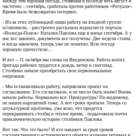
Между тем хорошая погода, стоявшая в Вологде весь август и
частично – сентябрь, сработала против работников «Ритуала».
Время было безвозвратно потеряно.
- Из-за этих публикаций наши работу на входной группе
остановили, - расстроено рассказала журналисту портала
«Вологда-Поиск» Наталия Павлова еще в конце сентября. А у
нас все законно, документы все получены. Две недели стоим,
и когда закончим, теперь уже не понятно. Всю погоду
хорошую пропустили…
И вот – 31 октября мы снова на Введенском. Работа кипит,
бригада рабочих трудится в дождь, ветер и снегопад.
Столбики начали приобретать свои первоначальные
очертания.
- Мы останавливали работу, направляли проект на
согласование. Его согласовали, и не могло быть иначе! Вновь
начали работы. Нормально все. Прокуратура? По-видимому,
не нашла нарушений тоже. А вот сроки пропали. Теперь со
штукатуркой проблемы, уже ясно, что придется
перекрашивать столбы в теплое время, - подытожила почти
приключенческую историю столбиков Павлова.
Вот так. Что это было? И кто накажет за срыв сроков
государственного исторического объекта излишне ретивых и