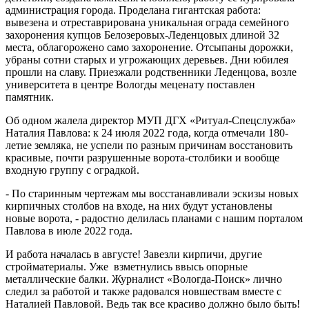
администрация города. Проделана гигантская работа:
вывезена и отреставрирована уникальная ограда семейного
захоронения купцов Белозеровых-Леденцовых длиной 32
места, облагорожено само захоронение. Отсыпаны дорожки,
убраны сотни старых и угрожающих деревьев. Дни юбилея
прошли на славу. Приезжали родственники Леденцова, возле
университета в центре Вологды меценату поставлен
памятник.
Об одном жалела директор МУП ДГХ «Ритуал-Спецслужба»
Наталия Павлова: к 24 июля 2022 года, когда отмечали 180-
летие земляка, не успели по разным причинам восстановить
красивые, почти разрушенные ворота-столбики и вообще
входную группу с оградкой.
- По старинным чертежам мы восстанавливали эскизы новых
кирпичных столбов на входе, на них будут установлены
новые ворота, - радостно делилась планами с нашим порталом
Павлова в июле 2022 года.
И работа началась в августе! Завезли кирпичи, другие
стройматериалы. Уже взметнулись ввысь опорные
металлические балки. Журналист «Вологда-Поиск» лично
следил за работой и также радовался новшествам вместе с
Наталией Павловой. Ведь так все красиво должно было быть!