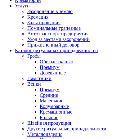
Крематорий
Услуги
Захоронение в землю
Кремация
Залы прощания
Поминальные трапезные
Автотранспорт предприятия
Уход за местами захоронений
Прижизненный договор
Каталог ритуальных принадлежностей
Гробы
Обитые тканью
Премиум
Деревянные
Памятники
Венки
Премиум
Средние
Маленькие
Колумбарные
Кремационные
Большие
Швейная продукция
Другие ритуальные принадлежности
Металлоизделия