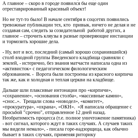
А главное – скоро в городе появился бы еще один
отреставрированный красивый объект!
Но не тут-то было! В начале сентября в соцсетях появились
тревожные публикации тех, кто привык, ничего не делая и не
создавая сам, следить за созидательной работой других, а
главное – строчить кляузы в разные проверяющие инстанции
и тормозить хорошие дела.
- Ну, вот и все, последний (самый хорошо сохранившийся)
столб входной группы Введенского кладбища сравняли с
землей, - истерично, без знания матчасти написала одна из
«активисток» с педагогическом филологическим
обрзованием. - Ворота были построены из красного кирпича
так же, как и холодная и теплая церкви на кладбище.
Дальше шли плаксивые интонации про «кирпичи»,
«сохранение», «основания столба», «массивные камни»,
«снос..». Трещали слова «новодел», «комитет»,
«прокуратура», «охрана», «ОКН». «Я написала обращение с
просьбой "срочно", отправленное 12 дней назад.
Необратимость процесса (т.е. полное уничтожение памятника)
- вот сигнал, которого ждут в таких случаях. А случаев таких
мы видели немало», - писала горе-надзорщица, как обычно
бывает в таких случаях, применяя риторику