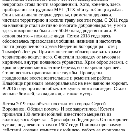
некрополь стоял почти заброшенный. Хотя, конечно, здесь
прибирались сотрудники МУП ДГХ «Ритуал-Спецслужба».
Они выпиливали старые деревья, прометали дорожки,
чистили территорию и косили траву все эти годы. С 2011 года
на кладбище стали активно помогать добровольцы: те, у кого
здесь похоронены были лет 50-60 назад родственники. В
основном это – пожилые люди. Летом 2018 года здесь
обосновалась православная община, назначен и настоятель
почти разрушенного храма Введения Богородицы – отец
Тимофей Левчук. Прихожане стали облагораживать храм и
территорию вокруг него. Очистили площадку от мусора и
кирпичей, внутри появилось убранство. Храм оброс лесами, с
крыши срезали многолетние березы, его накрыли крышей.
Стали вестись православные службы. Проведены
грандиозные восстановительные и ремонтные работы.
Кладбище признали мемориальным: на нем давно не хоронят.
В 2016 году признано объектом культурного наследия. Стало
меньше бомжей, закладчиков, а также мусора.
Летом 2019 года объект посетил мэр города Сергей
Воропанов. Обещал помочь. И все закрутилось! Кстати
пришелся 180-летний юбилей известного мецената из
вологодского Заречья – Христофора Леденцова. Он похоронен
тут же, недалеко от храма в 1907 году. Приняли программу
действий, создана комиссия к юбилею, работу ее курировала