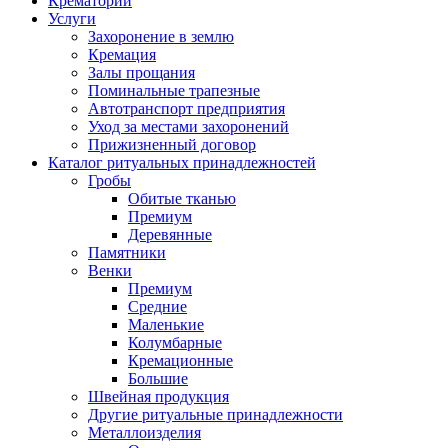
Крематорий
Услуги
Захоронение в землю
Кремация
Залы прощания
Поминальные трапезные
Автотранспорт предприятия
Уход за местами захоронений
Прижизненный договор
Каталог ритуальных принадлежностей
Гробы
Обитые тканью
Премиум
Деревянные
Памятники
Венки
Премиум
Средние
Маленькие
Колумбарные
Кремационные
Большие
Швейная продукция
Другие ритуальные принадлежности
Металлоизделия