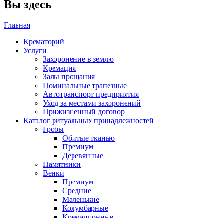
Вы здесь
Главная
Крематорий
Услуги
Захоронение в землю
Кремация
Залы прощания
Поминальные трапезные
Автотранспорт предприятия
Уход за местами захоронений
Прижизненный договор
Каталог ритуальных принадлежностей
Гробы
Обитые тканью
Премиум
Деревянные
Памятники
Венки
Премиум
Средние
Маленькие
Колумбарные
Кремационные