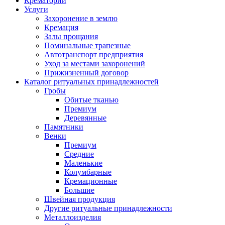
Крематорий
Услуги
Захоронение в землю
Кремация
Залы прощания
Поминальные трапезные
Автотранспорт предприятия
Уход за местами захоронений
Прижизненный договор
Каталог ритуальных принадлежностей
Гробы
Обитые тканью
Премиум
Деревянные
Памятники
Венки
Премиум
Средние
Маленькие
Колумбарные
Кремационные
Большие
Швейная продукция
Другие ритуальные принадлежности
Металлоизделия