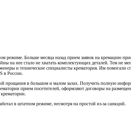
м режиме. Больше месяца назад прием заявок на кремацию приос
ойны на нее стало не хватать комплектующих деталей. Тем не ме
женеры и технические специалисты крематория. Им помогали с
S в России.
ий прощания в большом и малом залах. Получить полную инфор
в крематории прием посетителей, оформляют договоры на размещ
 крематории.
ботал в штатном режиме, несмотря на простой из-за санкций.