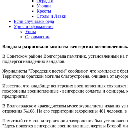
Оградки
Уголки
Кресты
Столы и Лавки
Если случилась беда
Урны и оформления
Урны
Оформление
Вандалы разрисовали комплекс венгерских военнопленных
В Советском районе Волгограда памятник, установленный на 
подвергся нападению вандалов.
Журналисты "Городских вестей" сообщают, что комплекс с брат
Территория братской могилы благоустроена, очищена от мусора
Известно, что кладбище венгерских военнопленных сохраняет п
похоронены военнопленные - венгерские солдаты и офицеры, к
предприятия.
В Волгоградском краеведческом музее журналисты издания узна
отделения №108. На его территории захоронены 481 человек, в
Памятный символ на территории захоронения был установлен 
"Здесь покоятся венгерские военнопленные, жертвы Второй м