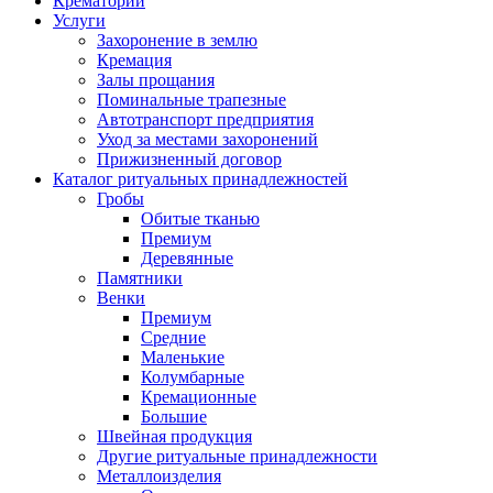
Крематорий
Услуги
Захоронение в землю
Кремация
Залы прощания
Поминальные трапезные
Автотранспорт предприятия
Уход за местами захоронений
Прижизненный договор
Каталог ритуальных принадлежностей
Гробы
Обитые тканью
Премиум
Деревянные
Памятники
Венки
Премиум
Средние
Маленькие
Колумбарные
Кремационные
Большие
Швейная продукция
Другие ритуальные принадлежности
Металлоизделия