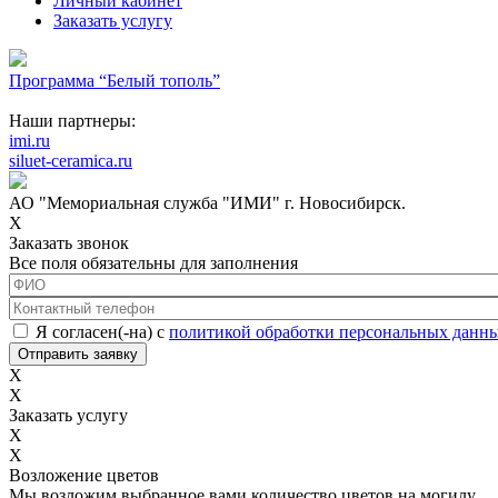
Личный кабинет
Заказать услугу
Программа “Белый тополь”
Наши партнеры:
imi.ru
siluet-ceramica.ru
АО "Мемориальная служба "ИМИ" г. Новосибирск.
X
Заказать звонок
Все поля обязательны для заполнения
ФИО
*
Контактный телефон
*
Соглашение с обработкой данных
*
Я согласен(-на) с
политикой обработки персональных данн
X
X
Заказать услугу
X
X
Возложение цветов
Мы возложим выбранное вами количество цветов на могилу