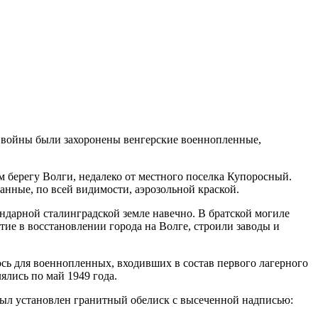
й войны были захоронены венгерские военнопленные,
м берегу Волги, недалеко от местного поселка Купоросный.
анные, по всей видимости, аэрозольной краской.
ендарной сталинградской земле навечно. В братской могиле
ие в восстановлении города на Волге, строили заводы и
ось для военнопленных, входивших в состав первого лагерного
ялись по май 1949 года.
ыл установлен гранитный обелиск с высеченной надписью: