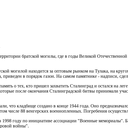
.
территории братской могилы, где в годы Великой Отечественно
ской могилой находится за оптовым рынком на Тулака, на круго
, приведен в порядок газон. На самом памятнике - надписи, сдел
амять о тех, кто пришел захватить Сталинград и остался на лег
оторые после окончания Сталинградской битвы принимали участ
ли, что кладбище создано в конце 1944 года. Оно предназначал
 том числе 88 венгерских военнопленных. Погребения осуществл
в 1998 году по инициативе ассоциации "Военные мемориалы". Б
ировой войны".