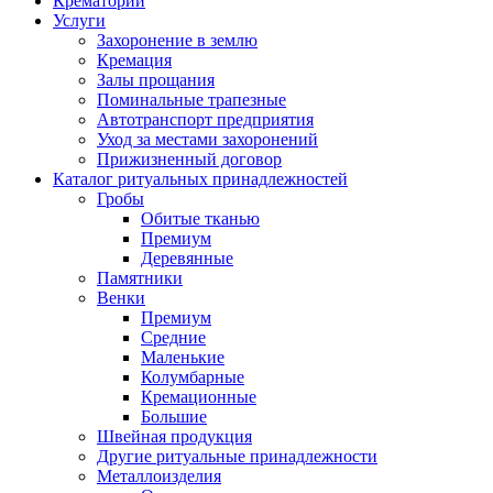
Крематорий
Услуги
Захоронение в землю
Кремация
Залы прощания
Поминальные трапезные
Автотранспорт предприятия
Уход за местами захоронений
Прижизненный договор
Каталог ритуальных принадлежностей
Гробы
Обитые тканью
Премиум
Деревянные
Памятники
Венки
Премиум
Средние
Маленькие
Колумбарные
Кремационные
Большие
Швейная продукция
Другие ритуальные принадлежности
Металлоизделия